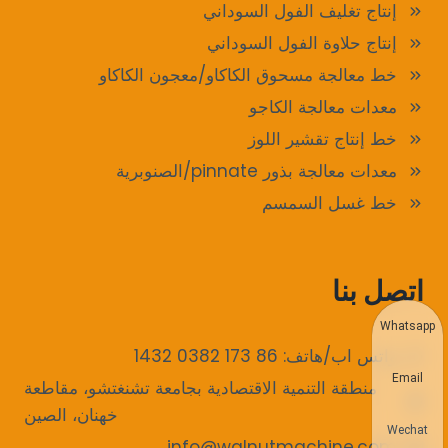
إنتاج تغليف الفول السوداني
إنتاج حلاوة الفول السوداني
خط معالجة مسحوق الكاكاو/معجون الكاكاو
معدات معالجة الكاجو
خط إنتاج تقشير اللوز
معدات معالجة بذور pinnate/الصنوبرية
خط غسل السمسم
اتصل بنا
Whatsapp
واتس اب/هاتف: 86 173 0382 1432
Email
منطقة التنمية الاقتصادية بجامعة تشنغتشو، مقاطعة
خهنان، الصين
Wechat
info@walnutmachine.com