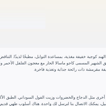
د كوجبة خفيفة مغذية، بمساعدة التوابل، مطبخًا لذيذًا. التناقض 
بق الشهير المسمى كاجو ماسالا الحار مع معجون الفلفل الأحمر وا
فة مقرمشة ذات رائحة جذابة وتغذية فاخرة.
 أخرى مثل الدجاج والخضروات وزيت الفول السوداني. الطبق الأك
يل، يمكنك الاتصال بنا لنرسل لك واحدة. هناك أسلوب طهي قديم ل