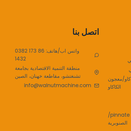
اتصل بنا
واتس اب/هاتف: 86 173 0382
1432
ي
منطقة التنمية الاقتصادية بجامعة
ي
تشنغتشو، مقاطعة خهنان، الصين
كاو/معجون
info@walnutmachine.com
الكاكاو
معدات معالجة بذور pinnate/
الصنوبرية