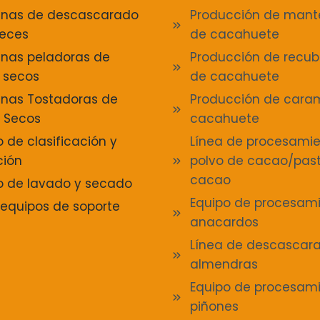
nas de descascarado
Producción de mante
eces
de cacahuete
nas peladoras de
Producción de recub
s secos
de cacahuete
nas Tostadoras de
Producción de cara
s Secos
cacahuete
 de clasificación y
Línea de procesami
ción
polvo de cacao/pas
cacao
o de lavado y secado
Equipo de procesam
 equipos de soporte
anacardos
Línea de descascar
almendras
Equipo de procesam
piñones