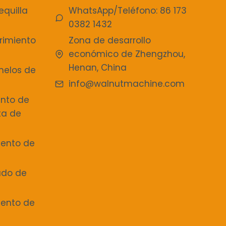
quilla
WhatsApp/Teléfono: 86 173
0382 1432
rimiento
Zona de desarrollo
económico de Zhengzhou,
Henan, China
melos de
info@walnutmachine.com
ento de
ta de
iento de
ado de
iento de