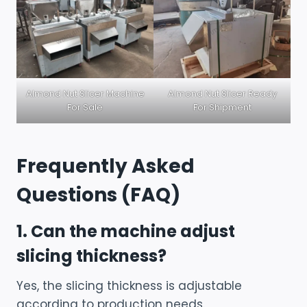
Almond Nut Slicer Machine
Almond Nut Slicer Ready
For Sale
For Shipment
Frequently Asked
Questions (FAQ)
1. Can the machine adjust
slicing thickness?
Yes, the slicing thickness is adjustable
according to production needs.