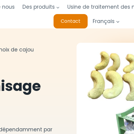
e nous
Des produits
Usine de traitement des n
Français
Contact
oix de cajou
isage
 indépendamment par