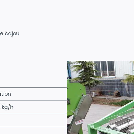
de cajou
ation
 kg/h