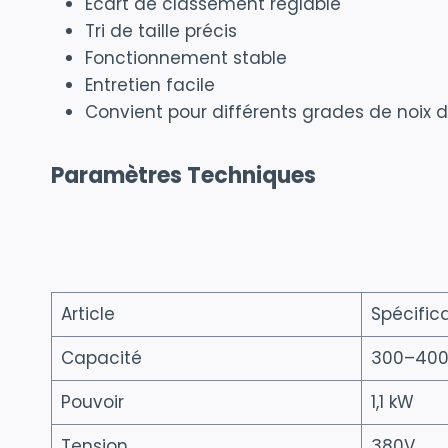
Écart de classement réglable
Tri de taille précis
Fonctionnement stable
Entretien facile
Convient pour différents grades de noix 
Paramètres Techniques
Article
Spécific
Capacité
300–400
Pouvoir
1,1 kW
Tension
380V