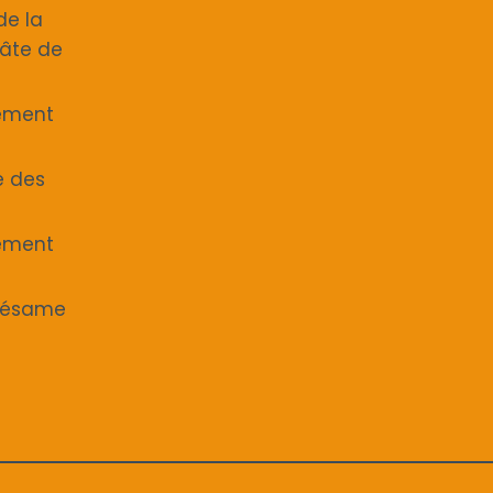
de la
âte de
tement
e des
tement
 sésame