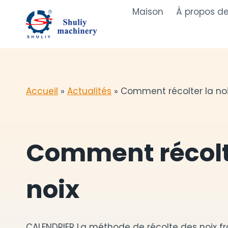
Aller
Maison
À propos d
au
contenu
Accueil
»
Actualités
»
Comment récolter la no
Comment récolt
noix
CALENDRIER La méthode de récolte des noix fr