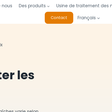
e nous
Des produits
Usine de traitement des n
Français
Contact
ix
er les
aîches varie selon