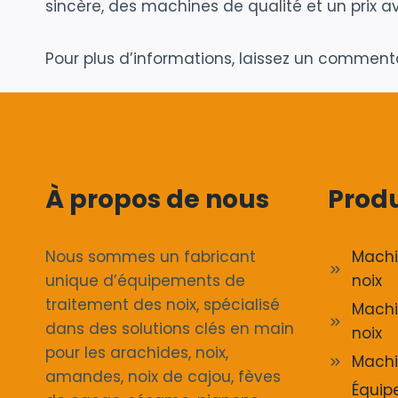
sincère, des machines de qualité et un prix 
Pour plus d’informations, laissez un comment
À propos de nous
Produ
Nous sommes un fabricant
Machi
unique d’équipements de
noix
traitement des noix, spécialisé
Machi
dans des solutions clés en main
noix
pour les arachides, noix,
Machin
amandes, noix de cajou, fèves
Équip