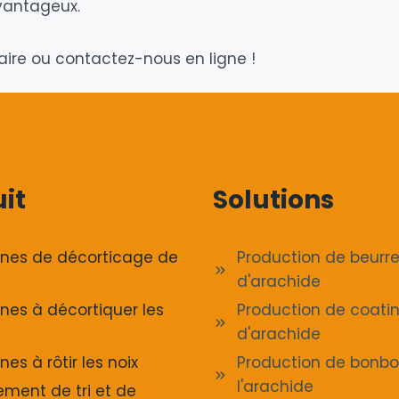
avantageux.
aire ou contactez-nous en ligne !
it
Solutions
nes de décorticage de
Production de beurr
d'arachide
nes à décortiquer les
Production de coati
d'arachide
es à rôtir les noix
Production de bonbo
l'arachide
ement de tri et de