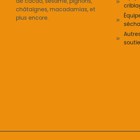
de cacao, sésame, pignons,
cribl
châtaignes, macadamias, et
Équip
plus encore.
séch
Autre
souti