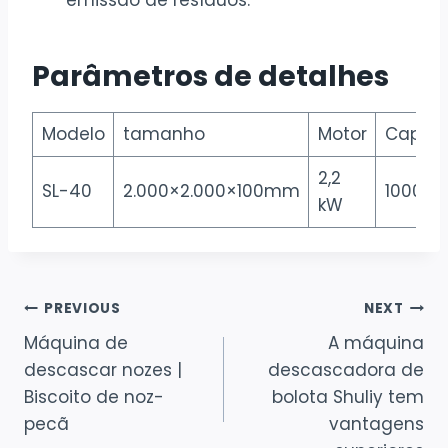
Parâmetros de detalhes
Modelo
tamanho
Motor
Capac
2,2
SL-40
2.000×2.000×100mm
1000kg
kW
Navegação
PREVIOUS
NEXT
Máquina de
A máquina
de
descascar nozes |
descascadora de
artigos
Biscoito de noz-
bolota Shuliy tem
pecã
vantagens