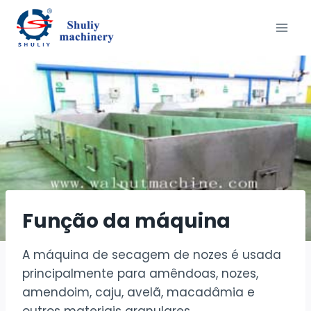
Skip
to
content
Função da máquina
A máquina de secagem de nozes é usada
principalmente para amêndoas, nozes,
amendoim, caju, avelã, macadâmia e
outros materiais granulares.