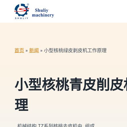
跳
到
内
容
首页
»
新闻
»
小型核桃绿皮剥皮机工作原理
小型核桃青皮削皮
理
机械结构 TZ系列核桃去皮机由…组成