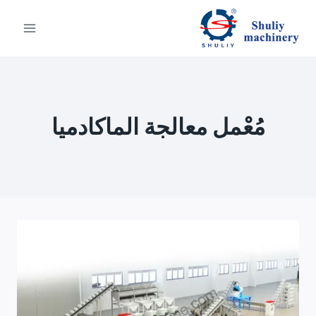
لتجاوز
لى
لمحتوى
مُعْمل معالجة الماكادميا