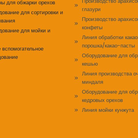
Производство арахисо
ы для обжарки орехов
глазури
дование для сортировки и
Производство арахисо
ивания
конфеты
дование для мойки и
Линия обработки кака
порошка/какао-пасты
е вспомогательное
Оборудование для обр
дование
кешью
Линия производства 
миндаля
Оборудование для обр
кедровых орехов
Линия мойки кунжута