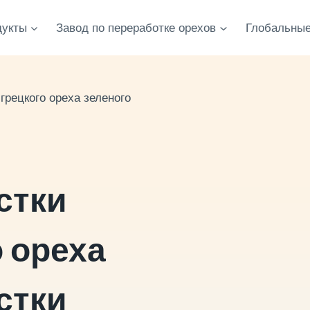
дукты
Завод по переработке орехов
Глобальные
рецкого ореха зеленого
стки
 ореха
стки