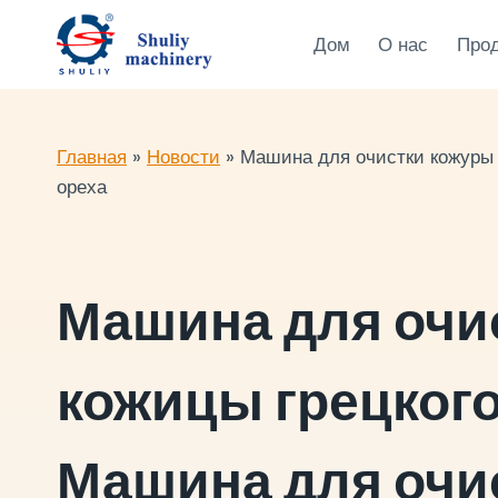
Перейти
к
Дом
О нас
Про
содержимому
Главная
»
Новости
»
Машина для очистки кожуры г
ореха
Машина для очи
кожицы грецкого
Машина для очи