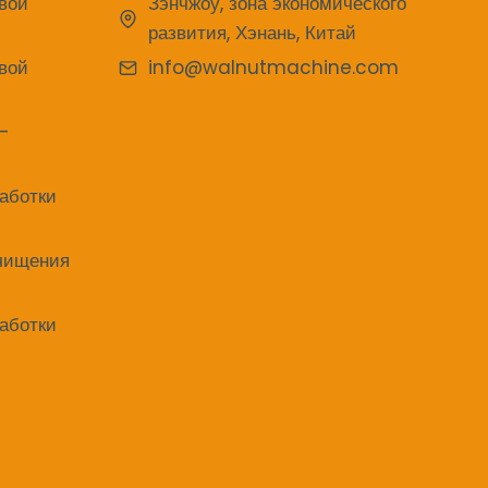
вой
Зэнчжоу, зона экономического
развития, Хэнань, Китай
вой
info@walnutmachine.com
о-
аботки
очищения
аботки